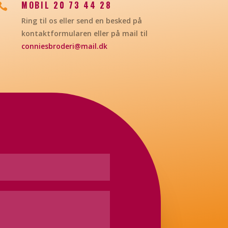
MOBIL 20 73 44 28

Ring til os eller send en besked på
kontaktformularen eller på mail til
conniesbroderi@mail.dk