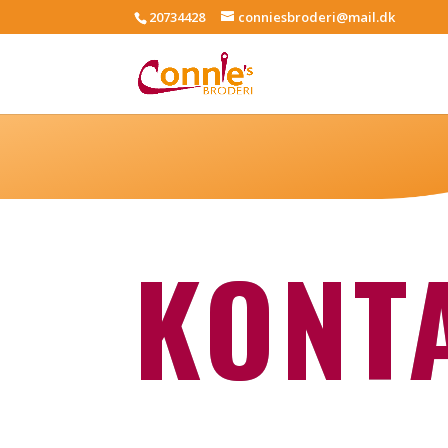
20734428
conniesbroderi@mail.dk
KONT