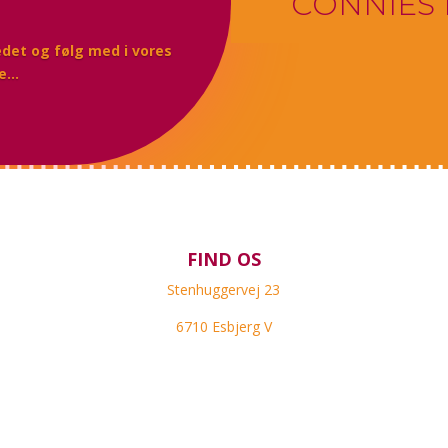
CONNIES
ledet og følg med i vores
re…
FIND OS
Stenhuggervej 23
6710 Esbjerg V