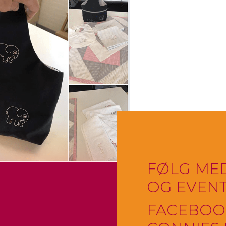
FØLG MED
OG EVENT
FACEBOO