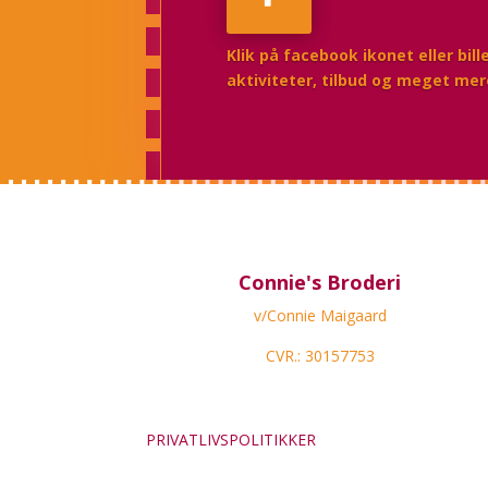
Klik på facebook ikonet eller bil
aktiviteter, tilbud og meget me
Connie's Broderi
v/Connie Maigaard
CVR.: 30157753
PRIVATLIVSPOLITIKKER