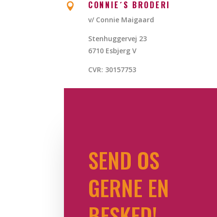
CONNIE´S BRODERI

v/ Connie Maigaard
Stenhuggervej 23
6710 Esbjerg V
CVR: 30157753
SEND OS
GERNE EN
BESKED!