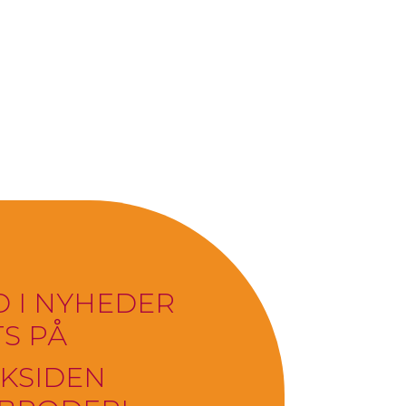
 I NYHEDER
S PÅ
KSIDEN